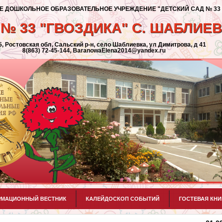
ДОШКОЛЬНОЕ ОБРАЗОВАТЕЛЬНОЕ УЧРЕЖДЕНИЕ "ДЕТСКИЙ САД № 33 
№ 33 "ГВОЗДИКА" С. ШАБЛИЕ
, Ростовская обл, Сальский р-н, село Шаблиевка, ул Димитрова, д 41
8(863) 72-45-144, BaranowaElena2014@yandex.ru
МАЦИОННЫЙ ВЕСТНИК
КАЛЕЙДОСКОП СОБЫТИЙ
ГОСТЕВАЯ КНИ