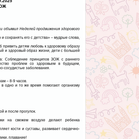
9.2025
ОЖ
ии объявил Неделей продвижения здорового
сохранять его с детства» – мудрые слова,
 привить детям любовь к здоровому образу
ый и здоровый образ жизни, дети с большей
ка: Соблюдение принципов ЗОЖ с раннего
ество проблем со здоровьем в будущем,
чно-сосудистые заболевания.
ам – 8-9 часов.
он в одно и то же время помогают организму
ой и после прогулок.
улки на свежем воздухе делают ребенка
ляет кости и суставы, развивает сердечно-
лики, плавание!