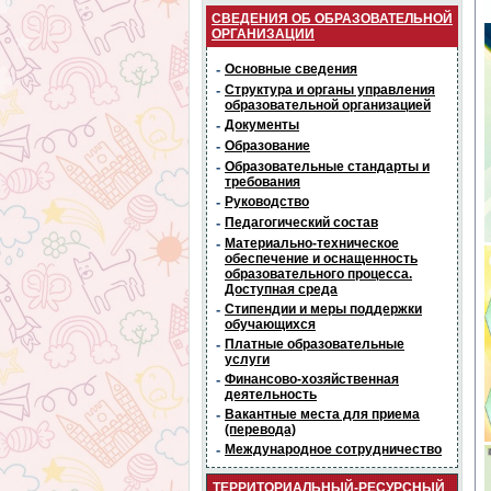
СВЕДЕНИЯ ОБ ОБРАЗОВАТЕЛЬНОЙ
ОРГАНИЗАЦИИ
-
Основные сведения
-
Структура и органы управления
образовательной организацией
-
Документы
-
Образование
-
Образовательные стандарты и
требования
-
Руководство
-
Педагогический состав
-
Материально-техническое
обеспечение и оснащенность
образовательного процесса.
Доступная среда
-
Стипендии и меры поддержки
обучающихся
-
Платные образовательные
услуги
-
Финансово-хозяйственная
деятельность
-
Вакантные места для приема
(перевода)
-
Международное сотрудничество
ТЕРРИТОРИАЛЬНЫЙ-РЕСУРСНЫЙ