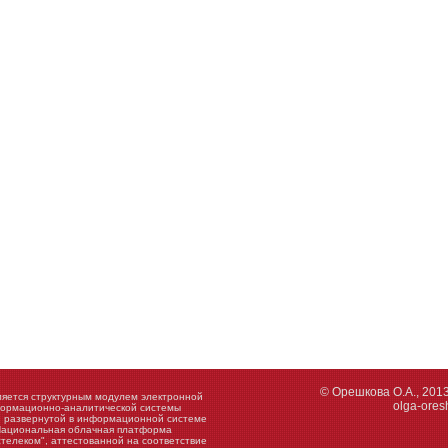
© Орешкова О.А., 201
ляется структурным модулем электронной
olga-ore
ормационно-аналитической системы
,
развернутой в информационной системе
Национальная облачная платформа
телеком", аттестованной на соответствие