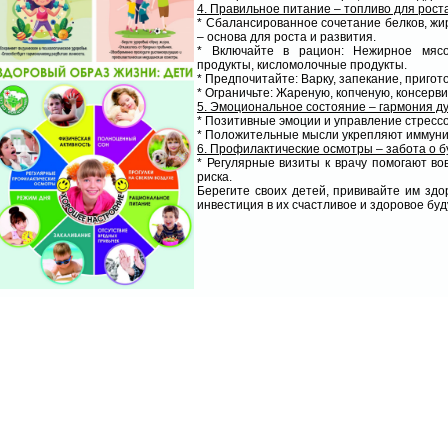
4. Правильное питание – топливо для роста
* Сбалансированное сочетание белков, жир
– основа для роста и развития.
* Включайте в рацион: Нежирное мясо
продукты, кисломолочные продукты.
* Предпочитайте: Варку, запекание, пригот
* Ограничьте: Жареную, копченую, консер
5. Эмоциональное состояние – гармония ду
* Позитивные эмоции и управление стресс
* Положительные мысли укрепляют иммуни
6. Профилактические осмотры – забота о 
* Регулярные визиты к врачу помогают в
риска.
Берегите своих детей, прививайте им здо
инвестиция в их счастливое и здоровое бу