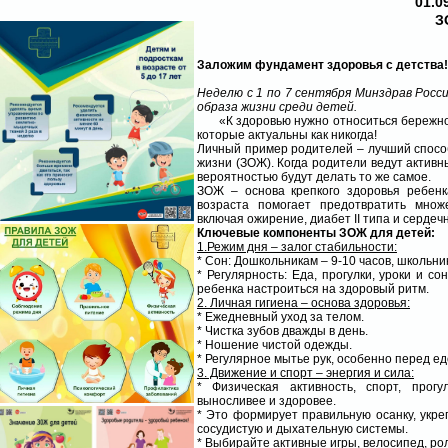
01.0
З
Заложим фундамент здоровья с детства!
Неделю с 1 по 7 сентября Минздрав Росс
образа жизни среди детей.
«К здоровью нужно относиться бережно и 
которые актуальны как никогда!
Личный пример родителей – лучший способ
жизни (ЗОЖ). Когда родители ведут активн
вероятностью будут делать то же самое.
ЗОЖ – основа крепкого здоровья ребен
возраста помогает предотвратить множ
включая ожирение, диабет II типа и серде
Ключевые компоненты ЗОЖ для детей:
1.Режим дня – залог стабильности:
* Сон: Дошкольникам – 9-10 часов, школьник
* Регулярность: Еда, прогулки, уроки и с
ребенка настроиться на здоровый ритм.
2. Личная гигиена – основа здоровья:
* Ежедневный уход за телом.
* Чистка зубов дважды в день.
* Ношение чистой одежды.
* Регулярное мытье рук, особенно перед ед
3. Движение и спорт – энергия и сила:
* Физическая активность, спорт, прог
выносливее и здоровее.
* Это формирует правильную осанку, укреп
сосудистую и дыхательную системы.
* Выбирайте активные игры, велосипед, ро