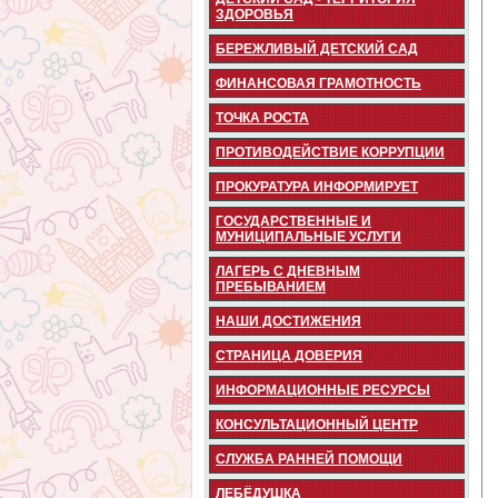
ЗДОРОВЬЯ
БЕРЕЖЛИВЫЙ ДЕТСКИЙ САД
ФИНАНСОВАЯ ГРАМОТНОСТЬ
ТОЧКА РОСТА
ПРОТИВОДЕЙСТВИЕ КОРРУПЦИИ
ПРОКУРАТУРА ИНФОРМИРУЕТ
ГОСУДАРСТВЕННЫЕ И
МУНИЦИПАЛЬНЫЕ УСЛУГИ
ЛАГЕРЬ С ДНЕВНЫМ
ПРЕБЫВАНИЕМ
НАШИ ДОСТИЖЕНИЯ
СТРАНИЦА ДОВЕРИЯ
ИНФОРМАЦИОННЫЕ РЕСУРСЫ
КОНСУЛЬТАЦИОННЫЙ ЦЕНТР
СЛУЖБА РАННЕЙ ПОМОЩИ
ЛЕБЁДУШКА